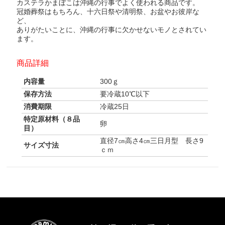
カステラかまぼこは沖縄の行事でよく使われる商品です。
冠婚葬祭はもちろん、十六日祭や清明祭、お盆やお彼岸な
ど、
ありがたいことに、沖縄の行事に欠かせないモノとされてい
ます。
商品詳細
内容量
300ｇ
保存方法
要冷蔵10℃以下
消費期限
冷蔵25日
特定原材料（８品
卵
目）
直径7㎝高さ4㎝三日月型 長さ9
サイズ寸法
ｃｍ