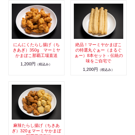
にんにくたらし揚げ（ち
絶品！マーミヤかまぼこ
きあぎ）350g マーミヤ
の特選丸ぐぁー（まるぐ
かまぼこ那覇工場直送
ぁー）8本セット - 伝統の
味をご自宅で
1,200円
（税込み）
1,200円
（税込み）
麻辣たらし揚げ（ちきあ
ぎ）320ｇマーミヤかまぼ