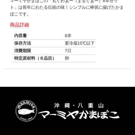
マーミヤかまぼこの「丸ぐわぁー（まるぐぁー）8本セッ
ト」は長年にわたる伝統の味！シンプルに棒状に揚げたかま
ぼこです。
商品詳細
内容量
8本
保存方法
要冷蔵10℃以下
消費期限
7日
特定原材料（８品目）
卵