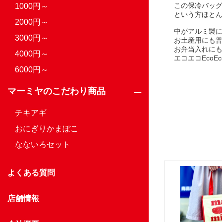
この保冷バッ
1000円～
という方ほと
2000円～
中がアルミ製
3000円～
お土産用にも
お弁当入れに
4000円～
エコエコEcoEc
6000円～
マーミヤのこだわり商品
チキアギ
おにぎりかまぼこ
なないろセット
よくある質問
店舗情報