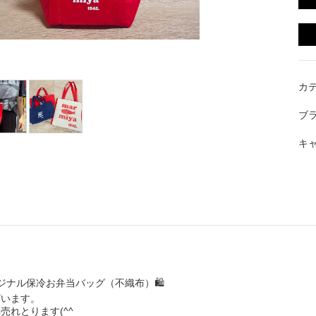
カ
ブ
キ
ジナル保冷お弁当バッグ（不織布）🛍
ざいます。
売れとります(^^ゞ