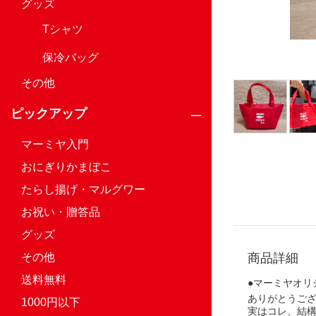
グッズ
Tシャツ
保冷バッグ
その他
ピックアップ
マーミヤ入門
おにぎりかまぼこ
たらし揚げ・マルグワー
お祝い・贈答品
グッズ
商品詳細
その他
送料無料
●マーミヤオリ
ありがとうご
1000円以下
実はコレ、結構