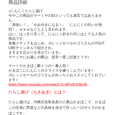
商品詳細
○にんにくたらし揚げ
今やこの商品がマーミヤの顔といっても過言ではありませ
ん。
「美味い！」「やみ付きになる！」「にんにくの匂いが強
烈！」ｗｗｗなどとよく言われます。
はい。はっきり言って、にんにく好きの方にはとても人気の
商品です。
各種メディアをはじめ、ガレッジセールのゴリさんのYOUT
UBEチャンネルで紹介され、
ますます広がりを見せています♪
マーミヤにお越しの際は、是非一度ご試食どうぞ♪
マーミヤかまぼこ断トツの一番人気！
かまぼこににんにくのスライスを練りこんでいます♪
ガレッジセールのゴリさんがめっちゃおススメしてくれてい
ます♪
https://www.youtube.com/watch?v=l4Fv0UU6c4k
たらし揚げ（ちきあぎ）とは？
たらし揚げは、沖縄石垣島名産の八重山かまぼこで、かまぼ
この生地に野菜などの具材を混ぜて作った一口サイズのかま
ぼこです。